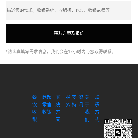
*请认真填写需求信息，我们会在12小时内与您取得联系。
餐
商超
解
服
支
资
关
联
饮
零售
决
务
持
讯
于
系
收
收银
方
我
方
银
案
们
式