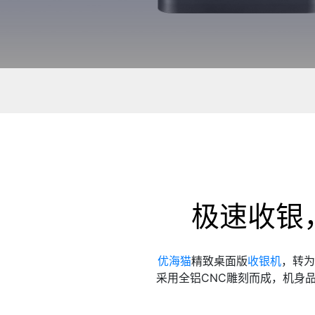
极速收银
优海猫
精致桌面版
收银机
，转为
采用全铝CNC雕刻而成，机身