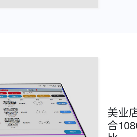
美业
合10