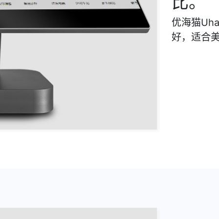
比。
优海猫Uh
好，适合