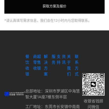
*请认真填写需求信息，我们会在12小时内与您取得联系。
餐
商超
解
服
支
资
关
联
饮
零售
决
务
持
讯
于
系
收
收银
方
我
方
银
案
们
式
总部地址：深圳市罗湖区中海慧
智大厦1A座7楼东侧半层
收银省钱顾
工厂地址：东莞市长安镇中南南
问微信