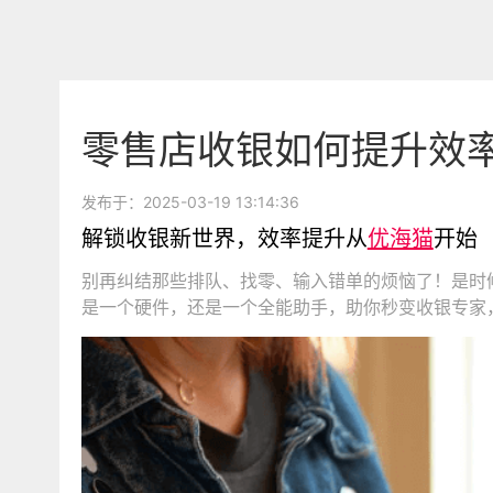
零售店收银如何提升效
发布于：2025-03-19 13:14:36
解锁收银新世界，效率提升从
优海猫
开始
别再纠结那些排队、找零、输入错单的烦恼了！是时
是一个硬件，还是一个全能助手，助你秒变收银专家