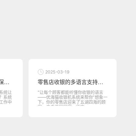
2025-03-19
零售店收银的多语言支持，让优海猫收银机系
零售店收银的客户反馈机制，让优海猫收银机
的语言
想让顾客为你的收银点赞？优海猫收
库
”想象一
银系统带你飞！你是否曾遇到过这样
机
海的顾
的尴尬：顾客排队，收银员忙得不可
理
开交，系统缓慢、错误不断...
品