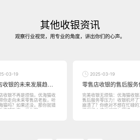
其他收银资讯
观察行业视觉，用专业的角度，讲出你们的心声。
25-03-19
2025-03-19
零售店收银的售后服务保障，让优海猫收银机
银无烦恼：优海猫收银系统让
“让每个顾客都能听懂你收银
务零压力！收银机坏了？系统
——优海猫收银机系统来帮你
？你绝对不想在忙碌的工作中
下，你的零售店迎来了五湖四
心这些问题！可惜，...
客，来自不同国家，语言...