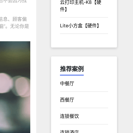
也不会因为找
云打印主机-K8【硬
件】
信息、顾客偏
Lite小方盒【硬件】
脑”。无论你是
推荐案例
中餐厅
西餐厅
连锁餐饮
连锁酒店