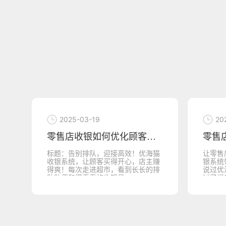
2025-03-19
20
银
零售店收银的未来发展趋势，让优海猫收银机
猫
让零售店收银不再是烦恼，优海猫收
完美收
赚
银系统带你走向未来零售店老板，听
售后服
排
说过优海猫吗？如果还没，那你就错
崩溃了
过了提升店铺效率、优化客...
还得担