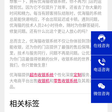
想象一下，拥有优海猫收银系统，你不再为门店的运
营担忧。因为它不仅提升了效率，还省去了你大量的
时间和精力。每当有顾客排队结账时，优海猫的系统
总是能快速响应，不会出现延迟或卡顿。遇到问题，
优海猫的技术人员24小时待命，随时为你解答疑问，
修复问题。还有什么比这个更让人放心的吗？
总而言之，优海猫收银系统不仅让你体验到顶级的智
在线咨询
能收银，还为你的门店提供了最强的售后保障。在这
里，技术与服务同行，问题不再是问题。让优海猫成
为你门店最值得依赖的伙伴，收银系统的世界，交给
我们，你只管做生意！
电话咨询
优海猫提供
超市收银系统
个性化深度
定制
服务，在各
大电商平台出售
收银机
和
零售收银系统
及其周边产
品。
微信咨询
相关标签