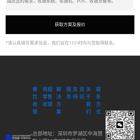
*请认真填写需求信息，我们会在12小时内与您取得联系。
餐
商超
解
服
支
资
关
联
饮
零售
决
务
持
讯
于
系
收
收银
方
我
方
银
案
们
式
总部地址：深圳市罗湖区中海慧