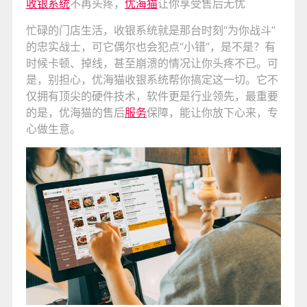
收银系统
不再头疼，
优海猫
让你享受售后无忧
忙碌的门店生活，收银系统就是那台时刻“为你战斗”
的忠实战士，可它偶尔也会犯点“小错”，是不是？有
时候卡顿、掉线，甚至崩溃的情况让你头疼不已。可
是，别担心，优海猫收银系统帮你搞定这一切。它不
仅拥有顶尖的硬件技术，软件更是行业领先，最重要
的是，优海猫的售后
服务
保障，能让你放下心来，专
心做生意。