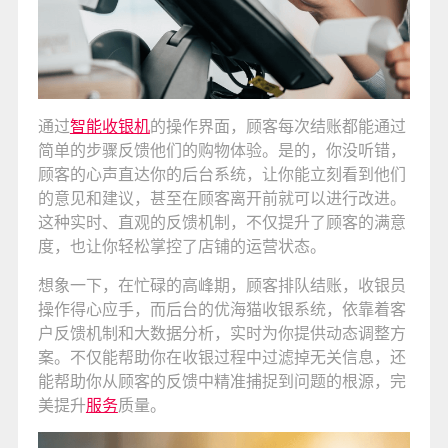
通过
智能收银机
的操作界面，顾客每次结账都能通过
简单的步骤反馈他们的购物体验。是的，你没听错，
顾客的心声直达你的后台系统，让你能立刻看到他们
的意见和建议，甚至在顾客离开前就可以进行改进。
这种实时、直观的反馈机制，不仅提升了顾客的满意
度，也让你轻松掌控了店铺的运营状态。
想象一下，在忙碌的高峰期，顾客排队结账，收银员
操作得心应手，而后台的优海猫收银系统，依靠着客
户反馈机制和大数据分析，实时为你提供动态调整方
案。不仅能帮助你在收银过程中过滤掉无关信息，还
能帮助你从顾客的反馈中精准捕捉到问题的根源，完
美提升
服务
质量。