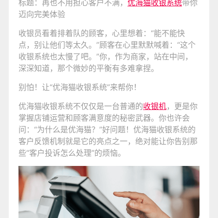
标题：再也不用担心客户不满，
优海猫
收银系统
带你
迈向完美体验
收银员看着排着队的顾客，心里想着：“能不能快
点，别让他们等太久。”顾客在心里默默喊着：“这个
收银系统也太慢了吧。”你，作为商家，站在中间，
深深知道，那个微妙的平衡有多难拿捏。
别怕！让“优海猫收银系统”来帮你！
优海猫收银系统不仅仅是一台普通的
收银机
，更是你
掌握店铺运营和顾客满意度的秘密武器。你也许会
问：“为什么是优海猫？”好问题！优海猫收银系统的
客户反馈机制就是它的亮点之一，绝对能让你告别那
些“客户投诉怎么处理”的烦恼。