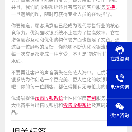
只需简单选择就能给出反馈，极大降低了操作门槛。
并且，我们的收银系统还具有高效的客户服务
支持
，
一旦遇到问题，随时可获得专业人员的在线指导。
你要知道，顾客满意度已经成为现代零售行业的核心
竞争力。优海猫收银系统不止是为了提高效率，它在
增强顾客互动和优化购物体验方面也做足了文章。通
过每一位顾客的反馈，你能够不断优化收银流程，让
每一次交易都变成一种享受，不再是“匆匆忙忙”的流
在线咨询
水线。
不要再让客户的声音消失在茫茫人海中。让优海猫收
银系统为你创造一个更完美、更人性化的收银环境
吧！你的每一位顾客，都值得拥有无与伦比的体验。
电话咨询
优海猫提供
超市收银系统
个性化深度
定制
服务，在各
大电商平台出售收银机和
零售收银系统
及其周边产
品。
微信咨询
相关标签