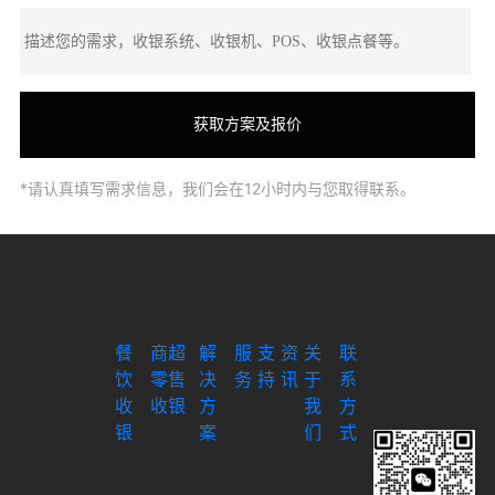
*请认真填写需求信息，我们会在12小时内与您取得联系。
餐
商超
解
服
支
资
关
联
饮
零售
决
务
持
讯
于
系
收
收银
方
我
方
银
案
们
式