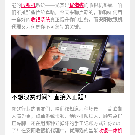
能的
收银机
系统——尤其是
优海猫
的收银机系统！咱
们不扯那些传统套路，今天来聊点酷的，聊聊如何用
一套好的
收银系统
真正提升你的业务，而
安阳收银机
代理
又为何是你不可忽视的关键。
不想浪费时间？直接入正题！
餐饮行业的朋友们，咱们都知道那种场景——高峰期
人满为患，点单系统卡顿，结账排队烦人，顾客急得
直跺脚！还在用那种老掉牙的手工记账方式？你out
了！在
安阳收银机代理
中，
优海猫
的智能
收银一体机