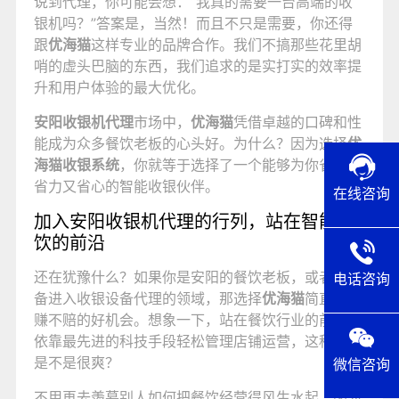
说到代理，你可能会想：“我真的需要一台高端的收
银机吗？”答案是，当然！而且不只是需要，你还得
跟
优海猫
这样专业的品牌合作。我们不搞那些花里胡
哨的虚头巴脑的东西，我们追求的是实打实的效率提
升和用户体验的最大优化。
安阳收银机代理
市场中，
优海猫
凭借卓越的口碑和性
能成为众多餐饮老板的心头好。为什么？因为选择
优
海猫收银系统
，你就等于选择了一个能够为你省时、
省力又省心的智能收银伙伴。
在线咨询
加入安阳收银机代理的行列，站在智能餐
饮的前沿
还在犹豫什么？如果你是安阳的餐饮老板，或者正准
电话咨询
备进入收银设备代理的领域，那选择
优海猫
简直是稳
赚不赔的好机会。想象一下，站在餐饮行业的前沿，
依靠最先进的科技手段轻松管理店铺运营，这种感觉
是不是很爽？
微信咨询
不用再去羡慕别人如何把餐饮经营得风生水起，因为