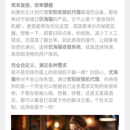
简单直接，效率爆棚
如果你正计划代理
安阳收银机代理
渠道的设备，那你
绝对不容错过
优海猫
的产品。它不止是个“能收钱的
机器”，更是能帮你优化运营、提高客单价的秘密武
器。想象一下，顾客扫码点单，秒结账，减少了人工
错误，还提高了翻台率。如此高效的操作，让顾客体
验感也满分。选择
优海猫收银系统
，就是选择快速、
高效和流畅的用户体验。
完全自定义，满足各种需求
是不是觉得市面上的收银机千篇一律？别担心，
优海
猫
绝对不会让你失望。通过
安阳收银机代理
，你将得
到的是一个完全可以根据自己业务需求定制的收银系
统，不管你是做火锅、西餐、快餐，还是五星级酒
店，都可以量身打造属于你的解决方案。个性化定
制，玩得就是不一样！