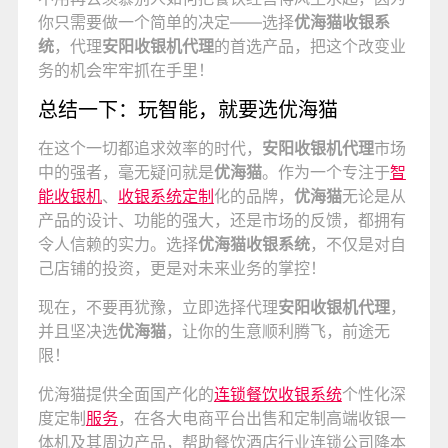
你只需要做一个简单的决定——选择
优海猫收银系
统
，代理
安阳收银机代理
的首选产品，把这个改变业
务的机会牢牢抓在手里！
总结一下：玩智能，就要选优海猫
在这个一切都追求效率的时代，
安阳收银机代理
市场
中的强者，毫无疑问就是
优海猫
。作为一个专注于
智
能收银机
、
收银系统定制
化的品牌，
优海猫
无论是从
产品的设计、功能的强大，还是市场的反馈，都拥有
令人信赖的实力。选择
优海猫收银系统
，不仅是对自
己店铺的投资，更是对未来业务的掌控！
现在，不要再犹豫，立即选择代理
安阳收银机代理
，
并且坚决选
优海猫
，让你的生意顺利腾飞，前途无
限！
优海猫提供全面国产化的
连锁餐饮收银系统
个性化深
度定制
服务
，在各大电商平台出售和定制高端收银一
体机及其周边产品，帮助餐饮酒店行业连锁公司降本