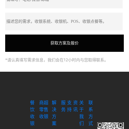
*请认真填写需求信息，我们会在12小时内与您取得联系。
餐
商超
解
服
支
资
关
联
饮
零售
决
务
持
讯
于
系
收
收银
方
我
方
银
案
们
式