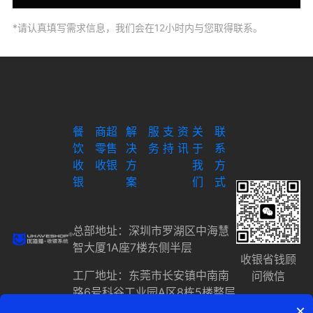
*请认真填写需求信息，我们会在12小时内与您取得联系。
餐
商超
解
服
支
资
关
联
饮
零售
决
务
持
讯
于
系
收
收银
方
我
方
银
案
们
式
总部地址：深圳市罗湖区中海慧
智大厦1A座7楼东侧半层
收银省钱顾
工厂地址：东莞市长安镇中南南
问微信
路6号科谷工业园A区8栋5楼整层
×