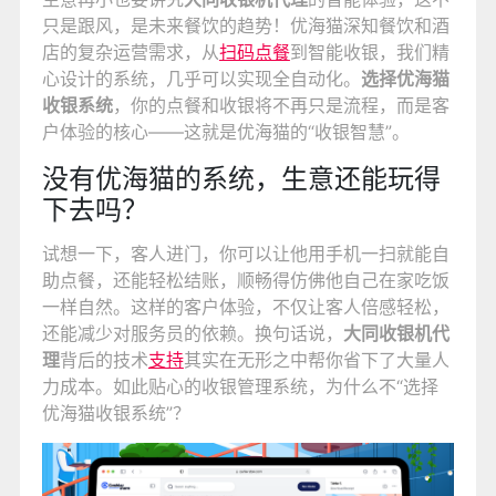
只是跟风，是未来餐饮的趋势！优海猫深知餐饮和酒
店的复杂运营需求，从
扫码点餐
到智能收银，我们精
心设计的系统，几乎可以实现全自动化。
选择优海猫
收银系统
，你的点餐和收银将不再只是流程，而是客
户体验的核心——这就是优海猫的“收银智慧”。
没有优海猫的系统，生意还能玩得
下去吗？
试想一下，客人进门，你可以让他用手机一扫就能自
助点餐，还能轻松结账，顺畅得仿佛他自己在家吃饭
一样自然。这样的客户体验，不仅让客人倍感轻松，
还能减少对服务员的依赖。换句话说，
大同收银机代
理
背后的技术
支持
其实在无形之中帮你省下了大量人
力成本。如此贴心的收银管理系统，为什么不“选择
优海猫收银系统”？