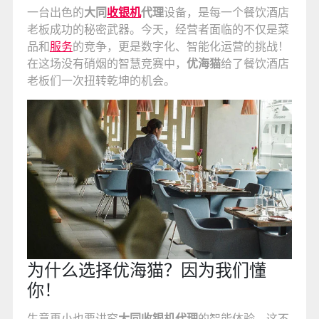
一台出色的
大同
收银机
代理
设备，是每一个餐饮酒店
老板成功的秘密武器。今天，经营者面临的不仅是菜
品和
服务
的竞争，更是数字化、智能化运营的挑战！
在这场没有硝烟的智慧竞赛中，
优海猫
给了餐饮酒店
老板们一次扭转乾坤的机会。
为什么选择优海猫？因为我们懂
你！
生意再小也要讲究
大同收银机代理
的智能体验，这不