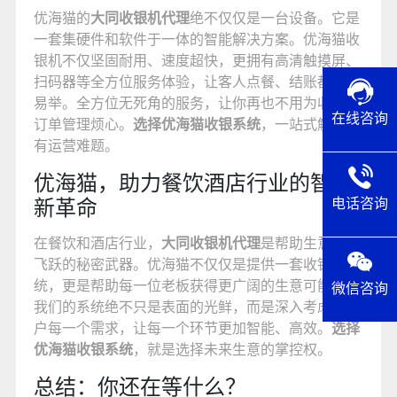
优海猫的
大同收银机代理
绝不仅仅是一台设备。它是
一套集硬件和软件于一体的智能解决方案。优海猫收
银机不仅坚固耐用、速度超快，更拥有高清触摸屏、
扫码器等全方位服务体验，让客人点餐、结账都轻而
易举。全方位无死角的服务，让你再也不用为收银和
在线咨询
订单管理烦心。
选择优海猫收银系统
，一站式解决所
有运营难题。
优海猫，助力餐饮酒店行业的智慧
新革命
电话咨询
在餐饮和酒店行业，
大同收银机代理
是帮助生意实现
飞跃的秘密武器。优海猫不仅仅是提供一套收银系
统，更是帮助每一位老板获得更广阔的生意可能性。
微信咨询
我们的系统绝不只是表面的光鲜，而是深入考虑了用
户每一个需求，让每一个环节更加智能、高效。
选择
优海猫收银系统
，就是选择未来生意的掌控权。
总结：你还在等什么？