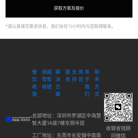
*请认真填写需求信息，我们会在12小时内与您取得联系。
餐
商超
解
服
支
资
关
联
饮
零售
决
务
持
讯
于
系
收
收银
方
我
方
银
案
们
式
总部地址：深圳市罗湖区中海慧
智大厦1A座7楼东侧半层
收银省钱顾
工厂地址：东莞市长安镇中南南
问微信