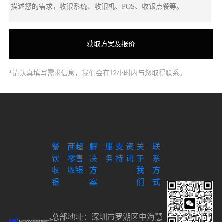
*请认真填写需求信息，我们会在12小时内与您取得联系。
餐
商超
解
服
支
资
关
联
饮
零售
决
务
持
讯
于
系
收
收银
方
我
方
银
案
们
式
总部地址：深圳市罗湖区中海慧