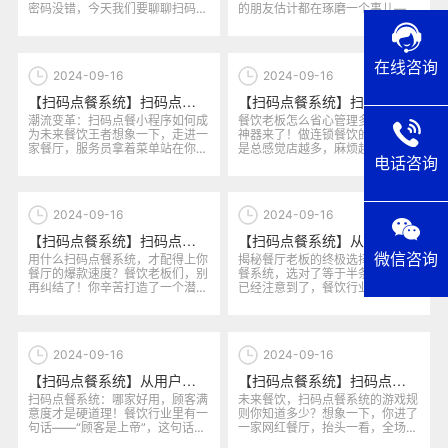
密码没错，今天我们要聊聊扫码点
的朋友估计都在琢磨一个事儿——
餐系统的选择！一听到这个话
到底哪个扫码点餐系统才是“真
题，...
命...
在线咨询
2024-09-16
2024-09-16
【扫码点餐系统】扫码点餐小程序的未来发展路径，如何在不断变化的市场中引领潮流？
【扫码点餐系统】扫码点餐系统选哪个更能满足连锁餐饮的多店管理需求？
潮流变革：扫码点餐小程序如何成
餐饮老板怎么省心管理多个门店？
为未来餐饮王者想象一下，走进一
神器来了！做连锁餐饮的你，是不
家餐厅，服务员拿着菜单站在你面
是总感觉店越多，麻烦越大？来，
电话咨询
前，微笑着等待你的选择。别误
先别急。眼看着你的门店从一个
会...
小...
2024-09-16
2024-09-16
【扫码点餐系统】扫码点餐系统选哪个最适合快速发展的餐饮品牌？市场数据对比分析
【扫码点餐系统】从技术适配性看，扫码点餐系统选哪个更适合多元餐饮业态？
微信咨询
用什么扫码点餐系统，才配得上你
揭秘餐厅老板的终极选择：扫码点
餐厅的爆款速度？餐饮老板们，别
餐系统，选对了等于半条命你可能
再纠结了！你辛苦打造了一个潜力
已经注意到了，餐饮行业这两年的
无限的餐饮品牌，想要飞速扩
“智能”风潮，已经不再只是大城...
张，...
2024-09-16
2024-09-16
【扫码点餐系统】从用户反馈看，扫码点餐系统选哪个能够提升顾客满意度？
【扫码点餐系统】扫码点餐系统选哪个更具扩展性？探讨系统功能与未来发展潜力
扫码点餐系统：哪家好用，顾客满
未来餐饮，扫码点餐系统的游戏规
意度才是硬道理！餐饮行业里有一
则你知道多少？想象一下，你进了
句话——“顾客是上帝”，这句话放
一家网红餐厅，抬头一看，全场人
在现代智能餐饮系统的选择上，...
都在刷手机，点餐、结账、甚至