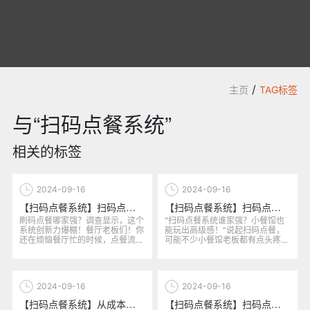
/
主页
TAG标签
与“扫码点餐系统”
相关的标签
2024-09-16
2024-09-16
【扫码点餐系统】扫码点餐系统选哪个能带来更多创新功能？市场调研结果公布
【扫码点餐系统】扫码点餐系统选哪个最划算？从小型餐饮企业需求出发的深度研究
刷码点餐哪家强？调查显示，这个
“扫码点餐系统谁家强？小餐馆也
系统创新力爆棚！餐厅老板们！你
能玩出高级感！”说起扫码点餐，
还在烦恼餐厅忙的时候，点餐流程
可能不少小餐馆老板都有点头疼。
太慢，顾客等得不耐烦，服务员
市面上的扫码点餐系统五花八
手...
门，...
2024-09-16
2024-09-16
【扫码点餐系统】从成本到效益，扫码点餐系统选哪个能最大化提升餐饮利润？
【扫码点餐系统】扫码点餐系统选哪个？从行业口碑到技术支持的多维度分析