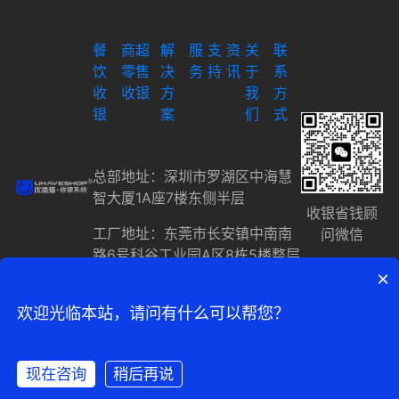
餐
商超
解
服
支
资
关
联
饮
零售
决
务
持
讯
于
系
收
收银
方
我
方
银
案
们
式
总部地址：深圳市罗湖区中海慧
智大厦1A座7楼东侧半层
收银省钱顾
工厂地址：东莞市长安镇中南南
问微信
路6号科谷工业园A区8栋5楼整层
×
粤ICP备17053321号
欢迎光临本站，请问有什么可以帮您？
Copyright © 2002-2025 优海
智联
XML地图
现在咨询
稍后再说
在线咨询
拨打电话