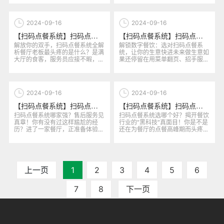
连...
2024-09-16
2024-09-16
【扫码点餐系统】扫码点餐系统选哪个能帮助企业优化工作流程，提升运营效率？
【扫码点餐系统】扫码点餐系统选哪个能够为企业实现数字化转型提供最佳支持？
解放你的双手，扫码点餐系统全解
解锁数字餐饮：选对扫码点餐系
析餐厅老板最头疼的是什么？是满
统，让你的生意快进未来做生意如
大厅的食客，服务员应接不暇，后
果还停留在用菜单翻页、招手服务
厨还时不时搞错订单。加上疫情
员，恭喜你，和未来擦肩而过了。
的...
今...
2024-09-16
2024-09-16
【扫码点餐系统】扫码点餐系统选哪个？深入对比不同品牌的售后服务质量
【扫码点餐系统】扫码点餐系统选哪个最能解决餐饮行业的痛点问题？功能对比分析
扫码点餐系统哪家强？售后服务见
扫码点餐系统选哪个好？揭开餐饮
真章！你有没有过这样尴尬的经
行业的“黑科技”真面目！你是不是
历？进了一家餐厅，正准备体验高
还在为餐厅的点餐高峰期而头疼？
科技的扫码点餐，结果页面崩溃、
顾客排队等得不耐烦、服务员忙...
菜...
上一页
1
2
3
4
5
6
7
8
下一页