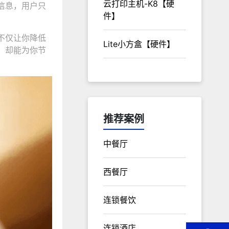
云打印主机-K8【硬
信息，用户只
件】
不仅让你降低
Lite小方盒【硬件】
，却能为你节
推荐案例
中餐厅
西餐厅
连锁餐饮
连锁酒店