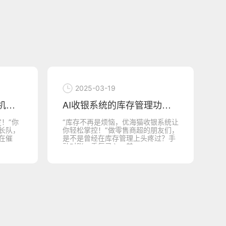
2025-03-19
AI收银系统的客户反馈机制，让优海猫收银
AI收银系统的库存管理功能，让优海猫收银
！”你
“库存不再是烦恼，优海猫收银系统让
告
长队，
你轻松掌控！”做零售商超的朋友们，
无
在催
是不是曾经在库存管理上头疼过？手
躁
动对账、重复录入、甚...
式