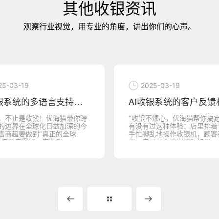
其他收银资讯
观察行业视觉，用专业的角度，讲出你们的心声。
25-03-19
2025-03-19
AI收银系统的多语言支持，让优海猫收银机
，不止是收钱！优海猫带你跨
“收银不烦心，优海猫帮你搞定
的边界在全球化日益加深的今
有没有过这种体验：店里排着
售商超要做到“真正的全球
手忙脚乱地操作收银机，顾客
不仅要卖得好，连收银...
促，自己却心情崩溃？如果...