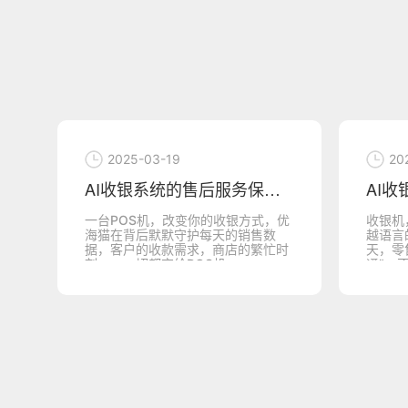
2025-03-19
20
AI收银系统的售后服务保障，让优海猫收银
，
一台POS机，改变你的收银方式，优
收银机
程
海猫在背后默默守护每天的销售数
越语言
等
据，客户的收款需求，商店的繁忙时
天，零
刻——一切都交给POS机...
通”，