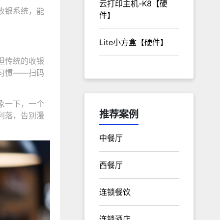
云打印主机-K8【硬
收银系统，能
件】
Lite小方盒【硬件】
但传统的收银
习惯——扫码
象一下，一个
推荐案例
利落，告别漫
中餐厅
西餐厅
连锁餐饮
连锁酒店