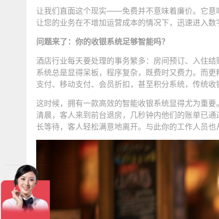
让我们直面这个现实——免费并不意味着廉价。它意
让您的业务在不增加运营成本的情况下，迅速进入数
问题来了：你的收银系统足够智能吗？
酒店行业每天要处理的事务繁多：房间预订、入住结
系统总是显得呆板，程序复杂，既费时又费力。而更
支付、移动支付、会员折扣，甚至积分系统，传统收
这时候，拥有一款高效的智能收银系统显得尤为重要
清晨，客人来到前台退房，几秒钟内他们的账单已通
长等待，客人轻松满意地离开。与此你的工作人员也